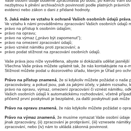
Vaše osobní údaje budeme zpracovávat po dobu, po kterou Vám bud
nezbytnou k plnění archivačních povinností podle platných právních p
evidenci nebo zákon o dani z přidané hodnoty.
5. Jaká máte ve vztahu k ochraně Vašich osobních údajů práva
Ve vztahu k námi prováděnému zpracování Vašich osobních údajů má
právo na přístup k osobním údajům;
právo na opravu;
právo na výmaz („právo být zapomenut“);
právo na omezení zpracování údajů;
právo vznést námitku proti zpracování; a
právo podat stížnost na zpracování osobních údajů.
Vaše práva jsou níže vysvětlena, abyste si dokázal/a udělat jasnější
Všechna Vaše práva můžete uplatnit tak, že nás kontaktujete na e-
Stížnost můžete podat u dozorového úřadu, kterým je Úřad pro och
Právo na přístup znamená
, že si kdykoliv můžete požádat o naše p
zpracovávány, a pokud jsou, pak za jakými účely, v jakém rozsahu,
právo na opravu, výmaz, omezení zpracování či vznést námitku, odk
Vašich osobních údajů k automatickému rozhodování, včetně případn
přičemž první poskytnutí je bezplatné, za další poskytnutí pak můž
Právo na opravu znamená
, že nás kdykoliv můžete požádat o opra
Právo na výmaz znamená
, že musíme vymazat Vaše osobní údaje p
jinak zpracovány, (ii) zpracování je protiprávní, (iii) vznesete námi
zpracování, nebo (iv) nám to ukládá zákonná povinnost.