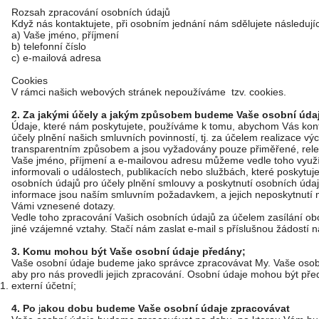
Rozsah zpracování osobních údajů
Když nás kontaktujete, při osobním jednání nám sdělujete následují
a) Vaše jméno, příjmení
b) telefonní číslo
c) e-mailová adresa
Cookies
V rámci našich webových stránek nepoužíváme tzv. cookies.
2. Za jakými účely a jakým způsobem budeme Vaše osobní údaj
Údaje, které nám poskytujete, používáme k tomu, abychom Vás kontak
účely plnění našich smluvních povinností, tj. za účelem realizace 
transparentním způsobem a jsou vyžadovány pouze přiměřené, relev
Vaše jméno, příjmení a e-mailovou adresu můžeme vedle toho využí
informovali o událostech, publikacích nebo službách, které poskytu
osobních údajů pro účely plnění smlouvy a poskytnutí osobních ú
informace jsou naším smluvním požadavkem, a jejich neposkytnutí
Vámi vznesené dotazy.
Vedle toho zpracování Vašich osobních údajů za účelem zasílání ob
jiné vzájemné vztahy. Stačí nám zaslat e-mail s příslušnou žádostí 
3. Komu mohou být Vaše osobní údaje předány;
Vaše osobní údaje budeme jako správce zpracovávat My. Vaše oso
aby pro nás provedli jejich zpracování. Osobní údaje mohou být pře
externí účetní;
4. Po
j
akou dobu budeme Vaše osobní údaje zpracovávat