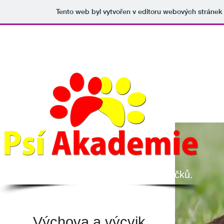
Tento web byl vytvořen v editoru webových stráne
...pro spokojenost Vás a Vašich mazlíčků.​
Výchova a výcvik